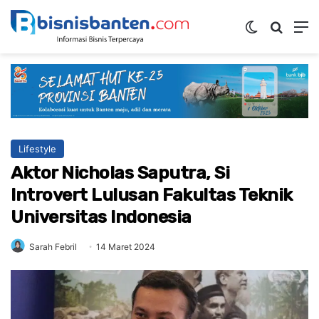
Switch ski
Mencar
M
Lifestyle
Aktor Nicholas Saputra, Si
Introvert Lulusan Fakultas Teknik
Universitas Indonesia
Sarah Febril
14 Maret 2024