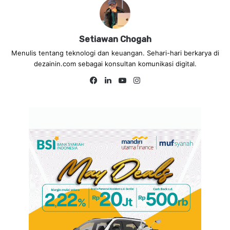
Setiawan Chogah
Menulis tentang teknologi dan keuangan. Sehari-hari berkarya di
dezainin.com sebagai konsultan komunikasi digital.
Fa
Lin
Yo
Ins
ce
ke
uT
tag
bo
dIn
ub
ra
ok
e
m