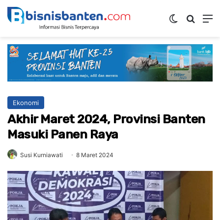
Switch ski
Mencar
M
Ekonomi
Akhir Maret 2024, Provinsi Banten
Masuki Panen Raya
Susi Kurniawati
8 Maret 2024