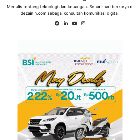
Menulis tentang teknologi dan keuangan. Sehari-hari berkarya di
dezainin.com sebagai konsultan komunikasi digital.
Fa
Lin
Yo
Ins
ce
ke
uT
tag
bo
dIn
ub
ra
ok
e
m