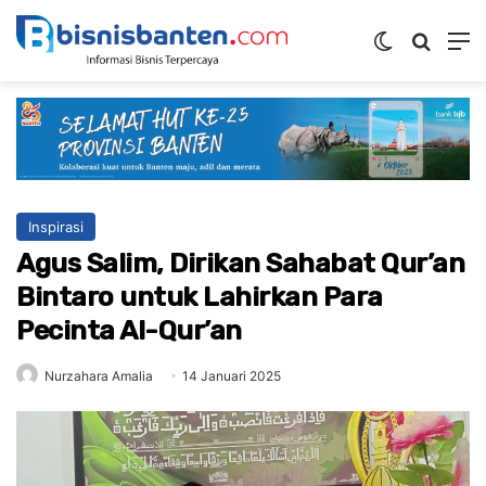
Switch ski
Mencar
M
Inspirasi
Agus Salim, Dirikan Sahabat Qur’an
Bintaro untuk Lahirkan Para
Pecinta Al-Qur’an
Nurzahara Amalia
14 Januari 2025