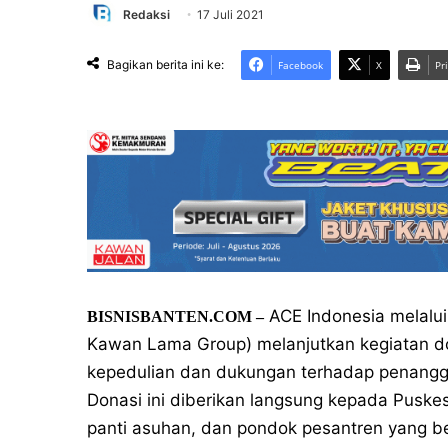
Redaksi
17 Juli 2021
Bagikan berita ini ke:
Facebook
X
Pr
ACE Indonesia melalui
BISNISBANTEN.COM –
Kawan Lama Group) melanjutkan kegiatan don
kepedulian dan dukungan terhadap penangg
Donasi ini diberikan langsung kepada Pusk
panti asuhan, dan pondok pesantren yang be