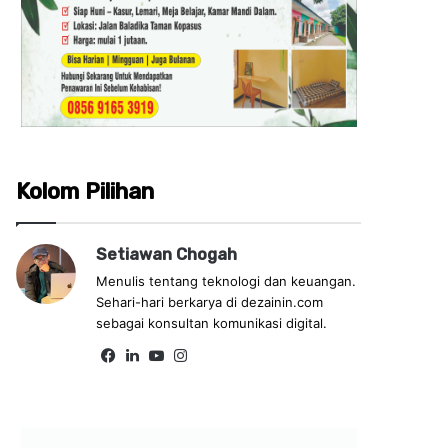
Kolom Pilihan
Setiawan Chogah
Menulis tentang teknologi dan keuangan.
Sehari-hari berkarya di dezainin.com
sebagai konsultan komunikasi digital.
Fa
Lin
Yo
Ins
ce
ke
uT
tag
bo
dIn
ub
ra
ok
e
m