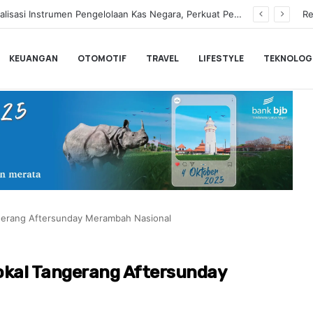
Hampir Sentuh 70.000 Pengguna, Polytron Optimis Sambut Ajang GIIAS 2026 dengan Respon Positif
Re
KEUANGAN
OTOMOTIF
TRAVEL
LIFESTYLE
TEKNOLOG
gerang Aftersunday Merambah Nasional
okal Tangerang Aftersunday