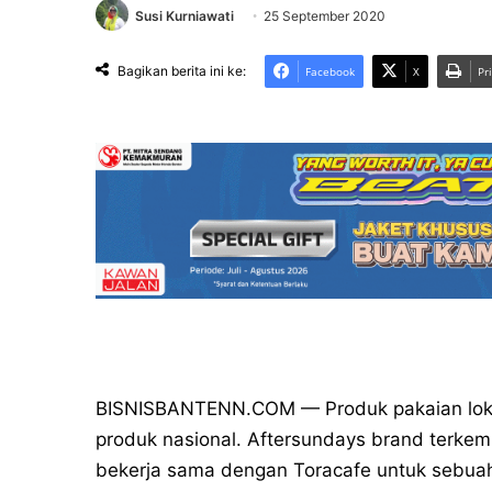
Susi Kurniawati
25 September 2020
Bagikan berita ini ke:
Facebook
X
Pr
BISNISBANTENN.COM — Produk pakaian lokal
produk nasional. Aftersundays brand terkemu
bekerja sama dengan Toracafe untuk sebuah