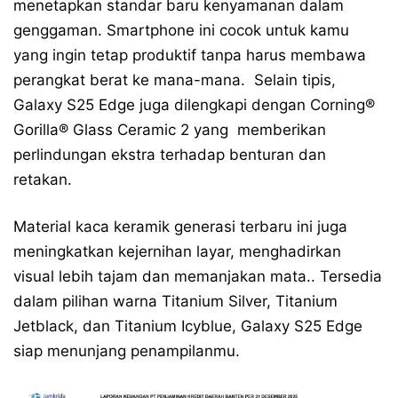
menetapkan standar baru kenyamanan dalam
genggaman. Smartphone ini cocok untuk kamu
yang ingin tetap produktif tanpa harus membawa
perangkat berat ke mana-mana. Selain tipis,
Galaxy S25 Edge juga dilengkapi dengan Corning®
Gorilla® Glass Ceramic 2 yang memberikan
perlindungan ekstra terhadap benturan dan
retakan.
Material kaca keramik generasi terbaru ini juga
meningkatkan kejernihan layar, menghadirkan
visual lebih tajam dan memanjakan mata.. Tersedia
dalam pilihan warna Titanium Silver, Titanium
Jetblack, dan Titanium Icyblue, Galaxy S25 Edge
siap menunjang penampilanmu.