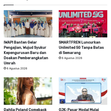
IWAPI Banten Gelar
SMARTFREN Luncurkan
Pengajian, Wujud Syukur
Unlimited 5G Tanpa Batas
Kepengurusan Baru dan
di Semarang
Doakan Pemberangkatan
6 Agustus 2026
Umrah
6 Agustus 2026
Dahlia Poland Comeback
OJK: Pasar Modal Mulai