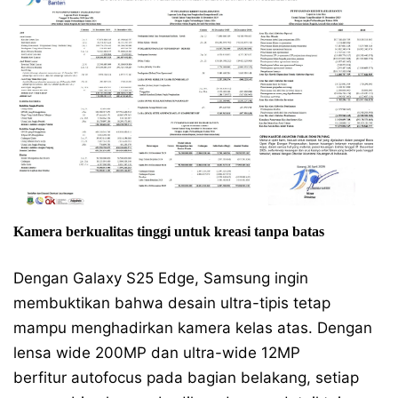
Kamera berkualitas tinggi untuk kreasi tanpa batas
Dengan Galaxy S25 Edge, Samsung ingin
membuktikan bahwa desain ultra-tipis tetap
mampu menghadirkan kamera kelas atas. Dengan
lensa wide 200MP dan ultra-wide 12MP
berfitur autofocus pada bagian belakang, setiap