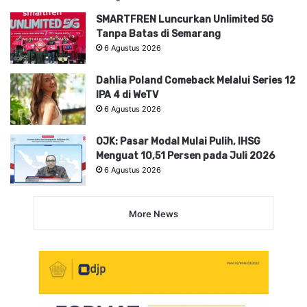
SMARTFREN Luncurkan Unlimited 5G
Tanpa Batas di Semarang
6 Agustus 2026
Dahlia Poland Comeback Melalui Series 12
IPA 4 di WeTV
6 Agustus 2026
OJK: Pasar Modal Mulai Pulih, IHSG
Menguat 10,51 Persen pada Juli 2026
6 Agustus 2026
More News