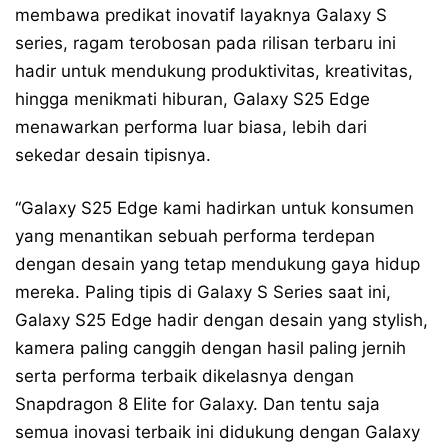
membawa predikat inovatif layaknya Galaxy S
series, ragam terobosan pada rilisan terbaru ini
hadir untuk mendukung produktivitas, kreativitas,
hingga menikmati hiburan, Galaxy S25 Edge
menawarkan performa luar biasa, lebih dari
sekedar desain tipisnya.
“Galaxy S25 Edge kami hadirkan untuk konsumen
yang menantikan sebuah performa terdepan
dengan desain yang tetap mendukung gaya hidup
mereka. Paling tipis di Galaxy S Series saat ini,
Galaxy S25 Edge hadir dengan desain yang stylish,
kamera paling canggih dengan hasil paling jernih
serta performa terbaik dikelasnya dengan
Snapdragon 8 Elite for Galaxy. Dan tentu saja
semua inovasi terbaik ini didukung dengan Galaxy