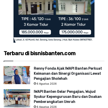
Terbaru di bisnisbanten.com
Renny Fonda Ajak IWAPI Banten Perkuat
Keimanan dan Sinergi Organisasi Lewat
Pengajian Sholehah
6 Agustus 2026
IWAPI Banten Gelar Pengajian, Wujud
Syukur Kepengurusan Baru dan Doakan
Pemberangkatan Umrah
6 Agustus 2026