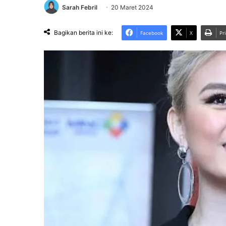
Sarah Febril
20 Maret 2024
Bagikan berita ini ke:
Facebook
X
Pr