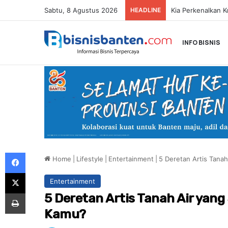
Sabtu, 8 Agustus 2026
HEADLINE
INFO BISNIS
Facebook
Home
|
Lifestyle
|
Entertainment
|
5 Deretan Artis Tanah
X
Entertainment
Print
5 Deretan Artis Tanah Air yang
Kamu?