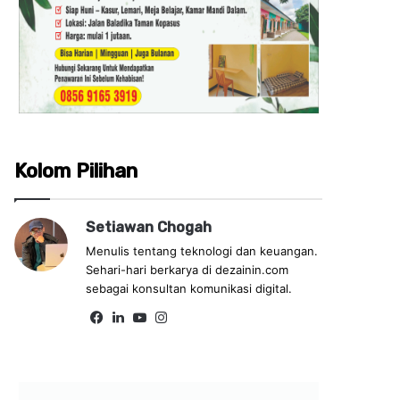
Kolom Pilihan
Setiawan Chogah
Menulis tentang teknologi dan keuangan.
Sehari-hari berkarya di dezainin.com
sebagai konsultan komunikasi digital.
Fa
Lin
Yo
Ins
ce
ke
uT
tag
bo
dIn
ub
ra
ok
e
m