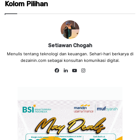
Kolom Pilihan
Setiawan Chogah
Menulis tentang teknologi dan keuangan. Sehari-hari berkarya di
dezainin.com sebagai konsultan komunikasi digital.
Fa
Lin
Yo
Ins
ce
ke
uT
tag
bo
dIn
ub
ra
ok
e
m