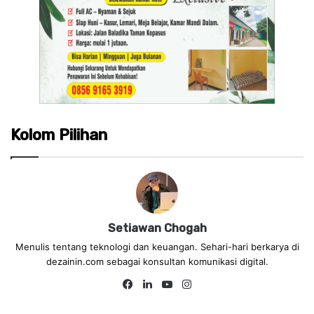
Kolom Pilihan
Setiawan Chogah
Menulis tentang teknologi dan keuangan. Sehari-hari berkarya di
dezainin.com sebagai konsultan komunikasi digital.
Fa
Lin
Yo
Ins
ce
ke
uT
tag