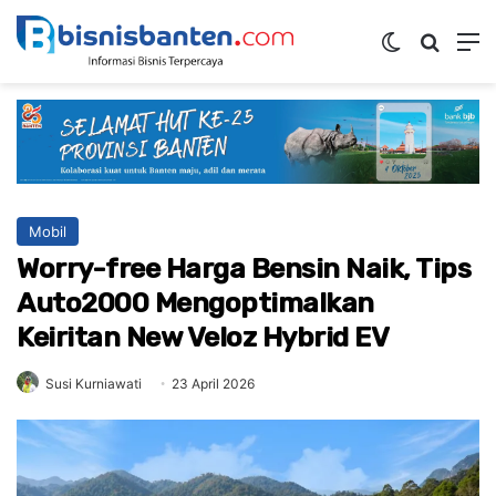
Switch ski
Mencar
M
Mobil
Worry-free Harga Bensin Naik, Tips
Auto2000 Mengoptimalkan
Keiritan New Veloz Hybrid EV
Susi Kurniawati
23 April 2026