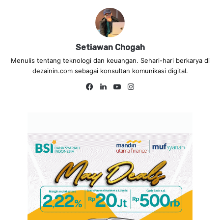
Setiawan Chogah
Menulis tentang teknologi dan keuangan. Sehari-hari berkarya di
dezainin.com sebagai konsultan komunikasi digital.
Fa
Lin
Yo
Ins
ce
ke
uT
tag
bo
dIn
ub
ra
ok
e
m