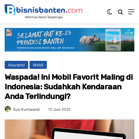
Switch ski
Mencar
M
Asuransi
Mobil
Waspada! Ini Mobil Favorit Maling di
Indonesia: Sudahkah Kendaraan
Anda Terlindungi?
Susi Kurniawati
12 Juni 2025