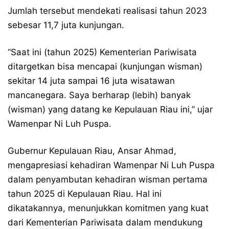
Jumlah tersebut mendekati realisasi tahun 2023
sebesar 11,7 juta kunjungan.
“Saat ini (tahun 2025) Kementerian Pariwisata
ditargetkan bisa mencapai (kunjungan wisman)
sekitar 14 juta sampai 16 juta wisatawan
mancanegara. Saya berharap (lebih) banyak
(wisman) yang datang ke Kepulauan Riau ini,” ujar
Wamenpar Ni Luh Puspa.
Gubernur Kepulauan Riau, Ansar Ahmad,
mengapresiasi kehadiran Wamenpar Ni Luh Puspa
dalam penyambutan kehadiran wisman pertama
tahun 2025 di Kepulauan Riau. Hal ini
dikatakannya, menunjukkan komitmen yang kuat
dari Kementerian Pariwisata dalam mendukung