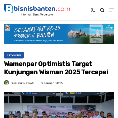
Switch ski
Mencar
M
Ekonomi
Wamenpar Optimistis Target
Kunjungan Wisman 2025 Tercapai
Susi Kurniawati
6 Januari 2025