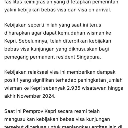
fasilitas keimigrasian yang ditetapkan pemerintah
yakni kebijakan bebas visa dan visa on arrival.
Kebijakan seperti inilah yang saat ini terus
diharapkan agar dapat kemudahan wisman ke
Kepri. Sebelumnya, telah diterbitkan kebijakan
bebas visa kunjungan yang dikhususkan bagi
pemegang permanent resident Singapura.
Kebijakan relaksasi visa ini memberikan dampak
positif yang signifikan terhadap peningkatan jumlah
wisman ke Kepri sebanyak 2.935 wisatawan hingga
akhir November 2024.
Saat ini Pemprov Kepri secara resmi telah
mengusulkan kebijakan bebas visa kunjungan
tersebut diperluas untuk menjangkau entitas lain di