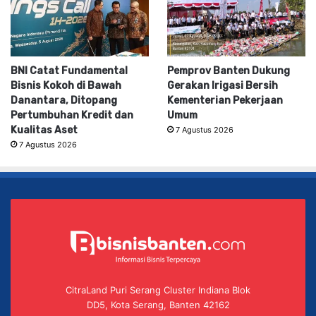
BNI Catat Fundamental
Pemprov Banten Dukung
Bisnis Kokoh di Bawah
Gerakan Irigasi Bersih
Danantara, Ditopang
Kementerian Pekerjaan
Pertumbuhan Kredit dan
Umum
Kualitas Aset
7 Agustus 2026
7 Agustus 2026
CitraLand Puri Serang Cluster Indiana Blok
DD5, Kota Serang, Banten 42162