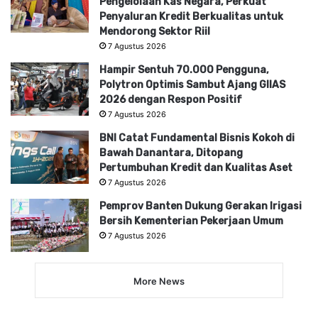
Pengelolaan Kas Negara, Perkuat
Penyaluran Kredit Berkualitas untuk
Mendorong Sektor Riil
7 Agustus 2026
Hampir Sentuh 70.000 Pengguna,
Polytron Optimis Sambut Ajang GIIAS
2026 dengan Respon Positif
7 Agustus 2026
BNI Catat Fundamental Bisnis Kokoh di
Bawah Danantara, Ditopang
Pertumbuhan Kredit dan Kualitas Aset
7 Agustus 2026
Pemprov Banten Dukung Gerakan Irigasi
Bersih Kementerian Pekerjaan Umum
7 Agustus 2026
More News