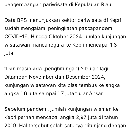
pengembangan pariwisata di Kepulauan Riau.
Data BPS menunjukkan sektor pariwisata di Kepri
sudah mengalami peningkatan pascapandemi
COVID-19. Hingga Oktober 2024, jumlah kunjungan
wisatawan mancanegara ke Kepri mencapai 1,3
juta.
“Dan masih ada (penghitungan) 2 bulan lagi.
Ditambah November dan Desember 2024,
kunjungan wisatawan kita bisa tembus ke angka
angka 1,6 juta sampai 1,7 juta,” ujar Ansar.
Sebelum pandemi, jumlah kunjungan wisman ke
Kepri pernah mencapai angka 2,97 juta di tahun
2019. Hal tersebut salah satunya ditunjang dengan