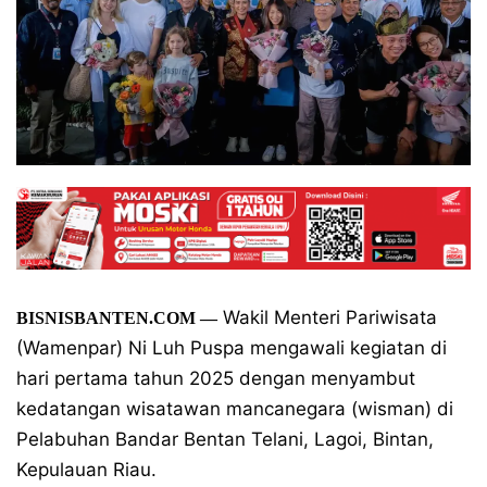
Wakil Menteri Pariwisata
BISNISBANTEN.COM —
(Wamenpar) Ni Luh Puspa mengawali kegiatan di
hari pertama tahun 2025 dengan menyambut
kedatangan wisatawan mancanegara (wisman) di
Pelabuhan Bandar Bentan Telani, Lagoi, Bintan,
Kepulauan Riau.