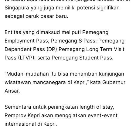
Singapura yang juga memiliki potensi signifikan
sebagai ceruk pasar baru.
Entitas yang dimaksud meliputi Pemegang
Employment Pass; Pemegang S Pass; Pemegang
Dependent Pass (DP) Pemegang Long Term Visit
Pass (LTVP); serta Pemegang Student Pass.
“Mudah-mudahan itu bisa menambah kunjungan
wisatawan mancanegara di Kepri,” kata Gubernur
Ansar.
Sementara untuk peningkatan length of stay,
Pemprov Kepri akan menggiatkan event-event
internasional di Kepri.