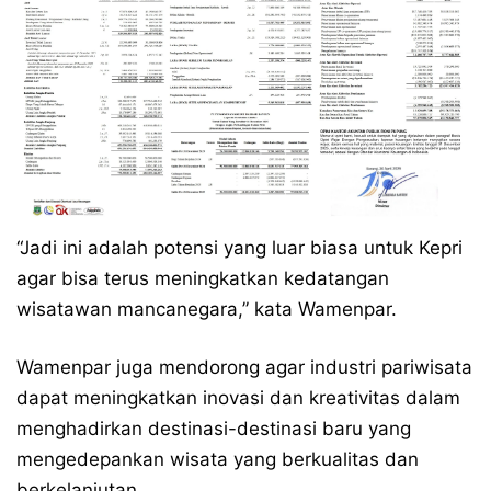
“Jadi ini adalah potensi yang luar biasa untuk Kepri
agar bisa terus meningkatkan kedatangan
wisatawan mancanegara,” kata Wamenpar.
Wamenpar juga mendorong agar industri pariwisata
dapat meningkatkan inovasi dan kreativitas dalam
menghadirkan destinasi-destinasi baru yang
mengedepankan wisata yang berkualitas dan
berkelanjutan.