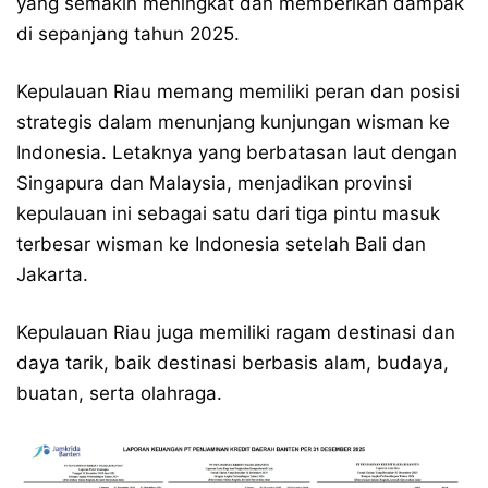
yang semakin meningkat dan memberikan dampak
di sepanjang tahun 2025.
Kepulauan Riau memang memiliki peran dan posisi
strategis dalam menunjang kunjungan wisman ke
Indonesia. Letaknya yang berbatasan laut dengan
Singapura dan Malaysia, menjadikan provinsi
kepulauan ini sebagai satu dari tiga pintu masuk
terbesar wisman ke Indonesia setelah Bali dan
Jakarta.
Kepulauan Riau juga memiliki ragam destinasi dan
daya tarik, baik destinasi berbasis alam, budaya,
buatan, serta olahraga.