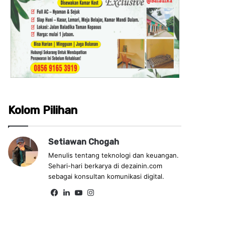
Kolom Pilihan
Setiawan Chogah
Menulis tentang teknologi dan keuangan.
Sehari-hari berkarya di dezainin.com
sebagai konsultan komunikasi digital.
Fa
Lin
Yo
Ins
ce
ke
uT
tag
bo
dIn
ub
ra