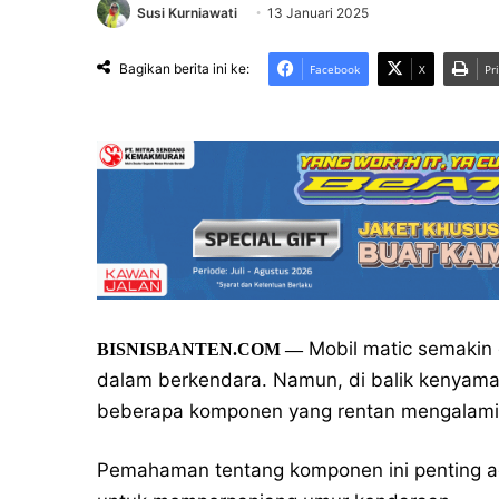
Susi Kurniawati
13 Januari 2025
Bagikan berita ini ke:
Facebook
X
Pr
Mobil matic semakin
BISNISBANTEN.COM —
dalam berkendara. Namun, di balik kenyaman
beberapa komponen yang rentan mengalami
Pemahaman tentang komponen ini penting a