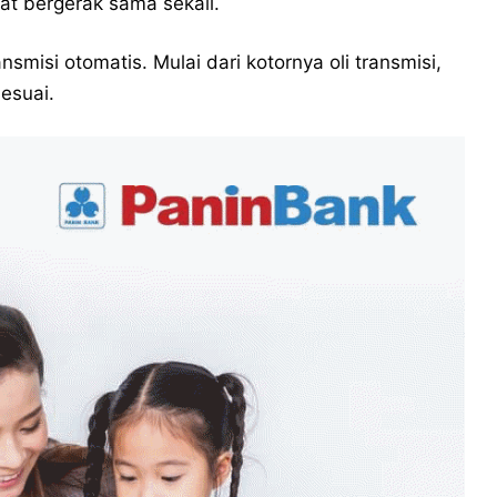
pat bergerak sama sekali.
isi otomatis. Mulai dari kotornya oli transmisi,
esuai.