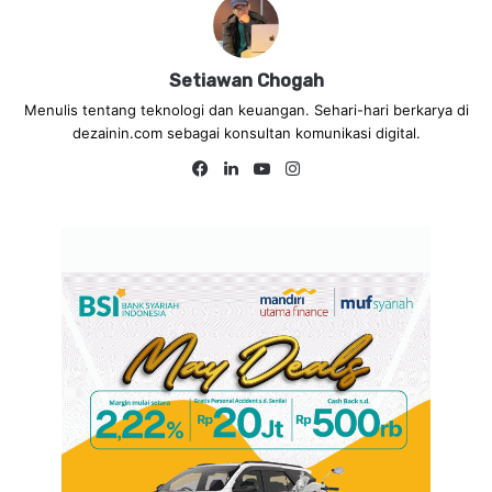
Setiawan Chogah
Menulis tentang teknologi dan keuangan. Sehari-hari berkarya di
dezainin.com sebagai konsultan komunikasi digital.
Fa
Lin
Yo
Ins
ce
ke
uT
tag
bo
dIn
ub
ra
ok
e
m