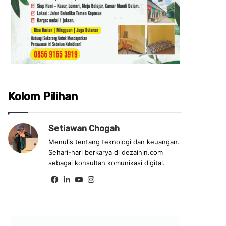
Kolom Pilihan
Setiawan Chogah
Menulis tentang teknologi dan keuangan.
Sehari-hari berkarya di dezainin.com
sebagai konsultan komunikasi digital.
Fa
Lin
Yo
Ins
ce
ke
uT
tag
bo
dIn
ub
ra
ok
e
m