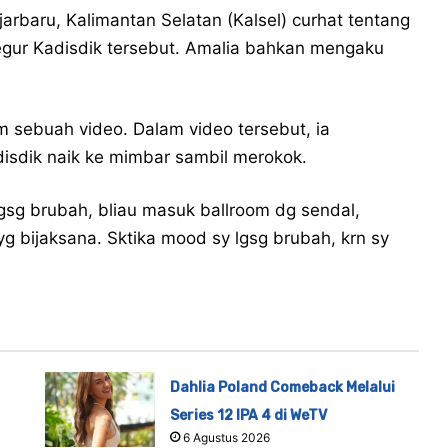
rbaru, Kalimantan Selatan (Kalsel) curhat tentang
negur Kadisdik tersebut. Amalia bahkan mengaku
m sebuah video. Dalam video tersebut, ia
isdik naik ke mimbar sambil merokok.
Igsg brubah, bliau masuk ballroom dg sendal,
yg bijaksana. Sktika mood sy lgsg brubah, krn sy
Dahlia Poland Comeback Melalui
Series 12 IPA 4 di WeTV
6 Agustus 2026