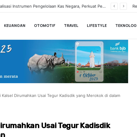
Hampir Sentuh 70.000 Pengguna, Polytron Optimis Sambut Ajang GIIAS 2026 dengan Respon Positif
Re
KEUANGAN
OTOMOTIF
TRAVEL
LIFESTYLE
TEKNOLOG
i Kalsel Dirumahkan Usai Tegur Kadisdik yang Merokok di dalam
Dirumahkan Usai Tegur Kadisdik
an