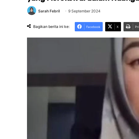
Sarah Febril
9 September 2024
Bagikan berita ini ke:
Facebook
X
Pr