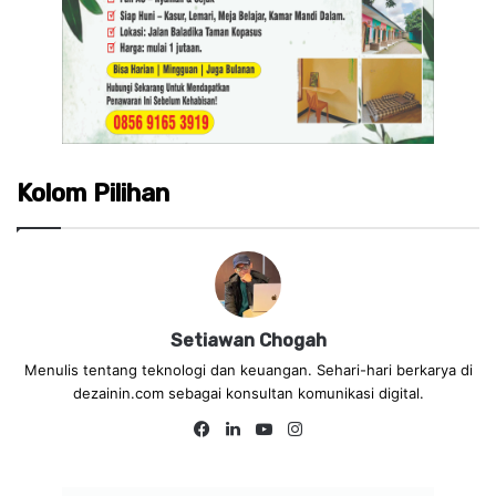
Kolom Pilihan
Setiawan Chogah
Menulis tentang teknologi dan keuangan. Sehari-hari berkarya di
dezainin.com sebagai konsultan komunikasi digital.
Fa
Lin
Yo
Ins
ce
ke
uT
tag
bo
dIn
ub
ra