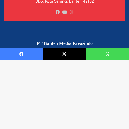
DD5, Kota Serang, Banten 42162
Facebook
YouTube
Instagram
PT Banten Media Kreasindo
Kantor: CitraLand Puri Serang Cluster Indiana,
Blok DD5 No. 1, Kota Serang, Banten
Facebook
X
WhatsApp
Email: susinuril125@gmail.com atau
redaksi@bisnisbanten.com
© 2017-2025 bisnisbanten.com | All Rights Reserved.
Designed by ❤
dezainin.com
Disclaimer
Privacy
Advertisement
Contact Us