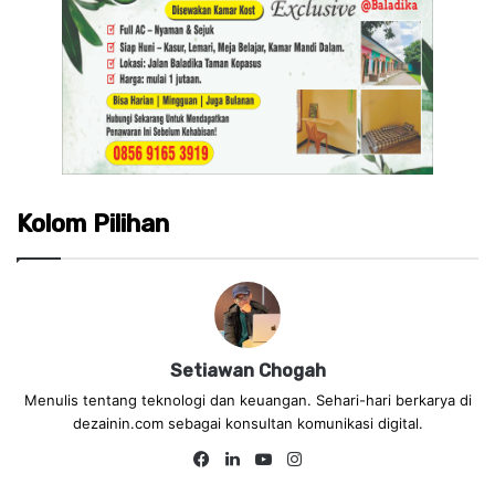
Kolom Pilihan
Setiawan Chogah
Menulis tentang teknologi dan keuangan. Sehari-hari berkarya di
dezainin.com sebagai konsultan komunikasi digital.
Fa
Lin
Yo
Ins
ce
ke
uT
tag