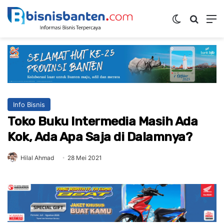
Switch ski
Mencar
M
Info Bisnis
Toko Buku Intermedia Masih Ada
Kok, Ada Apa Saja di Dalamnya?
Hilal Ahmad
28 Mei 2021