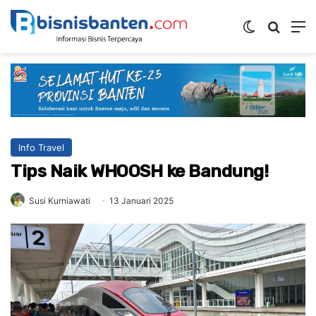
Switch ski
Mencar
M
Info Travel
Tips Naik WHOOSH ke Bandung!
Susi Kurniawati
13 Januari 2025