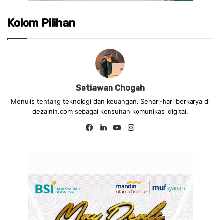
Kolom Pilihan
Setiawan Chogah
Menulis tentang teknologi dan keuangan. Sehari-hari berkarya di
dezainin.com sebagai konsultan komunikasi digital.
Fa
Lin
Yo
Ins
ce
ke
uT
tag
bo
dIn
ub
ra
ok
e
m