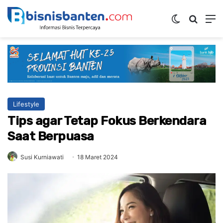
Switch ski
Mencar
M
Lifestyle
Tips agar Tetap Fokus Berkendara
Saat Berpuasa
Susi Kurniawati
18 Maret 2024