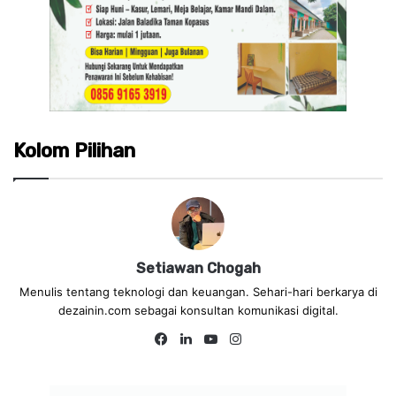
Kolom Pilihan
Setiawan Chogah
Menulis tentang teknologi dan keuangan. Sehari-hari berkarya di
dezainin.com sebagai konsultan komunikasi digital.
Fa
Lin
Yo
Ins
ce
ke
uT
tag
bo
dIn
ub
ra