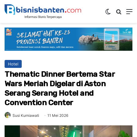
Switch ski
Mencar
M
Hotel
Thematic Dinner Bertema Star
Wars Meriah Digelar di Aston
Serang Serang Hotel and
Convention Center
Susi Kurniawati
11 Mei 2026