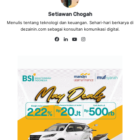
Setiawan Chogah
Menulis tentang teknologi dan keuangan. Sehari-hari berkarya di
dezainin.com sebagai konsultan komunikasi digital.
Fa
Lin
Yo
Ins
ce
ke
uT
tag
bo
dIn
ub
ra
ok
e
m