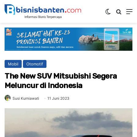
Switch ski
Mencar
M
Mobil
Otomotif
The New SUV Mitsubishi Segera
Meluncur di Indonesia
Susi Kurniawati
11 Juni 2023