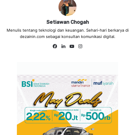
Setiawan Chogah
Menulis tentang teknologi dan keuangan. Sehari-hari berkarya di
dezainin.com sebagai konsultan komunikasi digital.
Fa
Lin
Yo
Ins
ce
ke
uT
tag
bo
dIn
ub
ra
ok
e
m