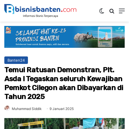
Switch ski
Mencar
M
Banten24
Temui Ratusan Demonstran, Plt.
Asda I Tegaskan seluruh Kewajiban
Pemkot Cilegon akan Dibayarkan di
Tahun 2025
Muhammad Siddik
9 Januari 2025