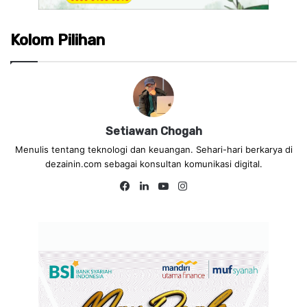
Kolom Pilihan
Setiawan Chogah
Menulis tentang teknologi dan keuangan. Sehari-hari berkarya di
dezainin.com sebagai konsultan komunikasi digital.
Fa
Lin
Yo
Ins
ce
ke
uT
tag
bo
dIn
ub
ra
ok
e
m