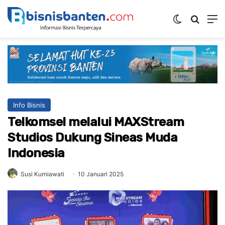
Switch ski
Mencar
M
Info Bisnis
Telkomsel melalui MAXStream
Studios Dukung Sineas Muda
Indonesia
Susi Kurniawati
10 Januari 2025