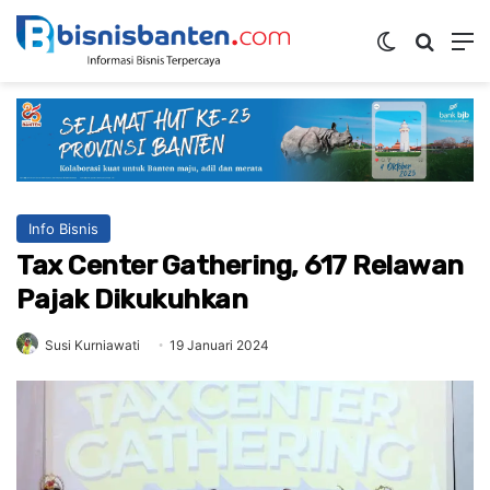
Switch ski
Mencar
M
Info Bisnis
Tax Center Gathering, 617 Relawan
Pajak Dikukuhkan
Susi Kurniawati
19 Januari 2024