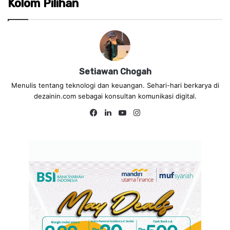
Kolom Pilihan
Setiawan Chogah
Menulis tentang teknologi dan keuangan. Sehari-hari berkarya di
dezainin.com sebagai konsultan komunikasi digital.
Fa
Lin
Yo
Ins
ce
ke
uT
tag
bo
dIn
ub
ra
ok
e
m