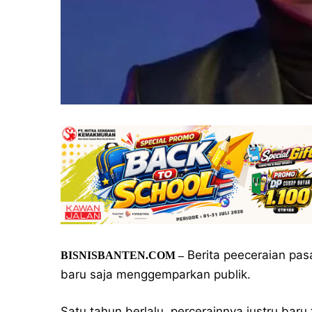
Berita peeceraian pas
BISNISBANTEN.COM –
baru saja menggemparkan publik.
Satu tahun berlalu, percerainnya justru baru 