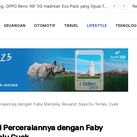
Wamenkeu Juda Agung Optimis Ekonomi Tumbuh Kuat dan Fiskal Tetap Terjaga di Tengah Ketidakpastian Global
Re
KEUANGAN
OTOMOTIF
TRAVEL
LIFESTYLE
TEKNOLOG
raiannya dengan Faby Marcelia, Revand: Saya Itu Terlalu Cuek
i Perceraiannya dengan Faby