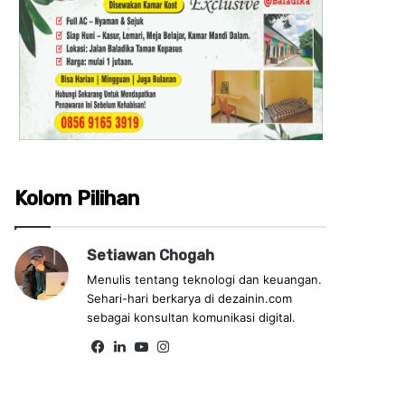
Kolom Pilihan
Setiawan Chogah
Menulis tentang teknologi dan keuangan.
Sehari-hari berkarya di dezainin.com
sebagai konsultan komunikasi digital.
Fa
Lin
Yo
Ins
ce
ke
uT
tag
bo
dIn
ub
ra