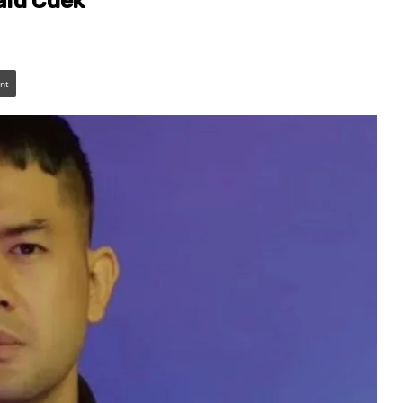
lalu Cuek
int