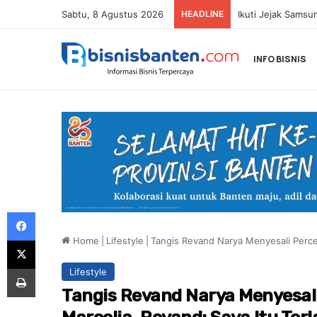
Sabtu, 8 Agustus 2026
HEADLINE
INFO BISNIS
Facebook
Home
|
Lifestyle
|
Tangis Revand Narya Menyesali Perce
X
Print
Lifestyle
Tangis Revand Narya Menyesal