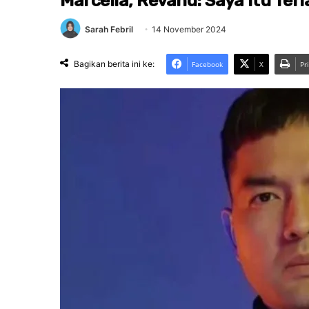
Marcelia, Revand: Saya Itu Ter
Sarah Febril
14 November 2024
Bagikan berita ini ke:
Facebook
X
Pr