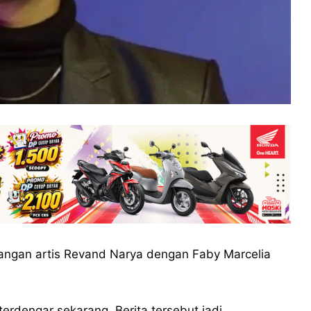
angan artis Revand Narya dengan Faby Marcelia
terdengar sekarang. Berita tersebut jadi