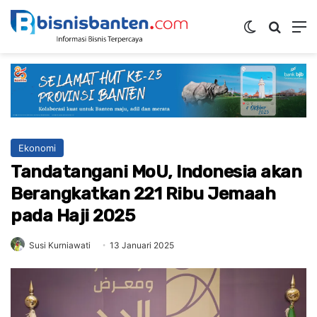
Switch ski
Mencar
M
Ekonomi
Tandatangani MoU, Indonesia akan
Berangkatkan 221 Ribu Jemaah
pada Haji 2025
Susi Kurniawati
13 Januari 2025