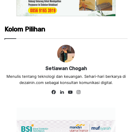
Kolom Pilihan
Setiawan Chogah
Menulis tentang teknologi dan keuangan. Sehari-hari berkarya di
dezainin.com sebagai konsultan komunikasi digital.
Fa
Lin
Yo
Ins
ce
ke
uT
tag
bo
dIn
ub
ra
ok
e
m