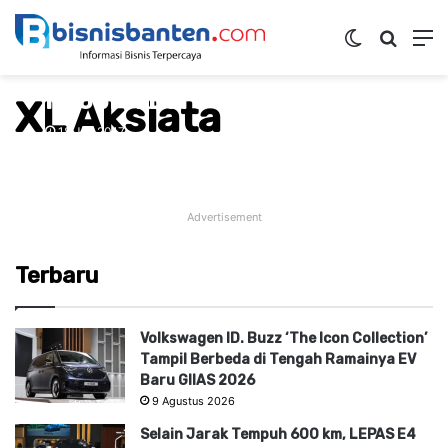
Switch ski
Mencar
M
XL Luncurkan Paket Super
Ngobrol Baru
XL Aksiata
18 Juli 2017
Advertisement
Terbaru
Volkswagen ID. Buzz ‘The Icon Collection’
Tampil Berbeda di Tengah Ramainya EV
Baru GIIAS 2026
9 Agustus 2026
Selain Jarak Tempuh 600 km, LEPAS E4