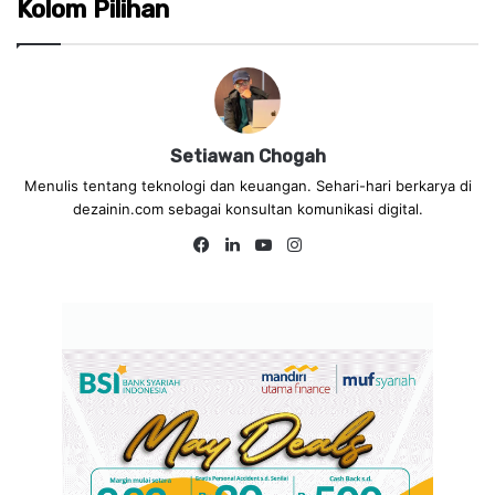
Kolom Pilihan
Setiawan Chogah
Menulis tentang teknologi dan keuangan. Sehari-hari berkarya di
dezainin.com sebagai konsultan komunikasi digital.
Fa
Lin
Yo
Ins
ce
ke
uT
tag
bo
dIn
ub
ra
ok
e
m