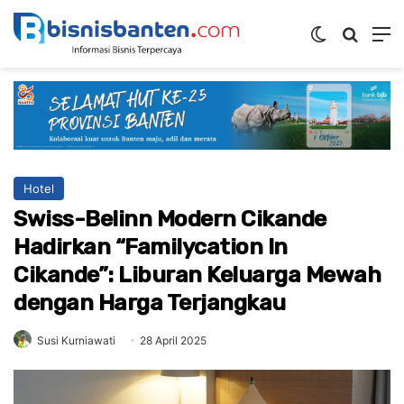
Switch ski
Mencar
M
Hotel
Swiss-Belinn Modern Cikande
Hadirkan “Familycation In
Cikande”: Liburan Keluarga Mewah
dengan Harga Terjangkau
Susi Kurniawati
28 April 2025