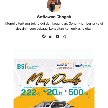
Setiawan Chogah
Menulis tentang teknologi dan keuangan. Sehari-hari berkarya di
dezainin.com sebagai konsultan komunikasi digital.
Fa
Lin
Yo
Ins
ce
ke
uT
tag
bo
dIn
ub
ra
ok
e
m