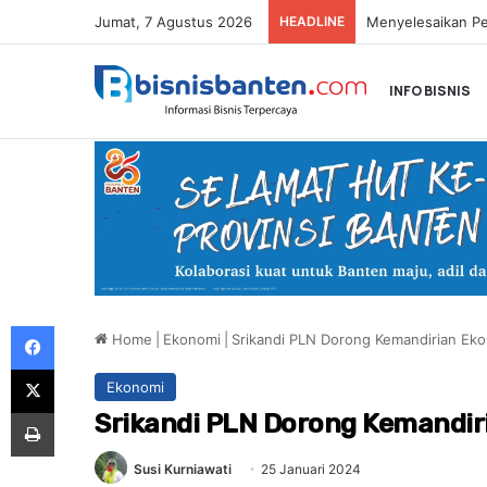
Jumat, 7 Agustus 2026
HEADLINE
INFO BISNIS
Facebook
Home
|
Ekonomi
|
Srikandi PLN Dorong Kemandirian Ek
X
Ekonomi
Print
Srikandi PLN Dorong Kemandir
Susi Kurniawati
25 Januari 2024