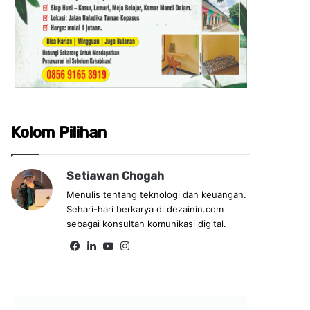
Kolom Pilihan
Setiawan Chogah
Menulis tentang teknologi dan keuangan.
Sehari-hari berkarya di dezainin.com
sebagai konsultan komunikasi digital.
Fa
Lin
Yo
Ins
ce
ke
uT
tag
bo
dIn
ub
ra
ok
e
m