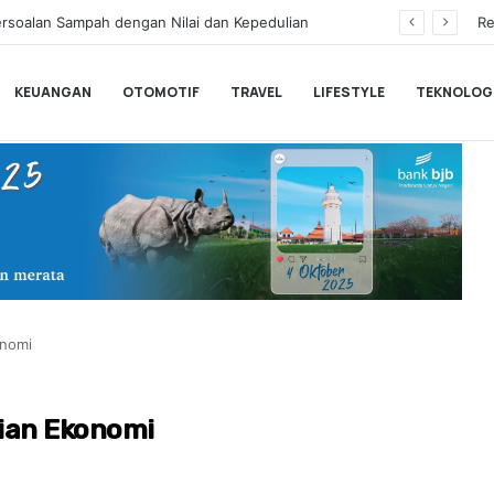
Ketua TP PKK Provinsi Banten Tinawati Andra Soni: Keluarga Adalah Sekolah Pertama
Re
KEUANGAN
OTOMOTIF
TRAVEL
LIFESTYLE
TEKNOLOG
onomi
ian Ekonomi