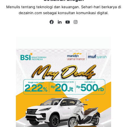
Menulis tentang teknologi dan keuangan. Sehari-hari berkarya di
dezainin.com sebagai konsultan komunikasi digital.
Fa
Lin
Yo
Ins
ce
ke
uT
tag
bo
dIn
ub
ra
ok
e
m