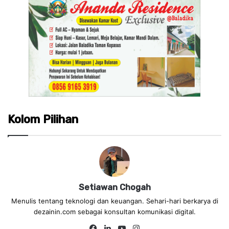
Kolom Pilihan
Setiawan Chogah
Menulis tentang teknologi dan keuangan. Sehari-hari berkarya di
dezainin.com sebagai konsultan komunikasi digital.
Fa
Lin
Yo
Ins