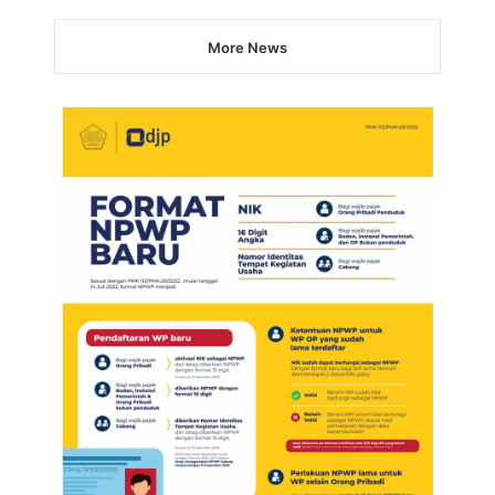
More News