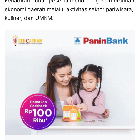
Kehadiran ribuan peserta mendorong pertumbuhan
ekonomi daerah melalui aktivitas sektor pariwisata,
kuliner, dan UMKM.