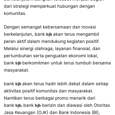
dari strategi memperkuat hubungan dengan
komunitas.
Dengan semangat kebersamaan dan inovasi
berkelanjutan, bank
akan terus mengambil
bjb
peran aktif dalam mendukung kegiatan positif.
Melalui sinergi olahraga, layanan finansial, dan
pertumbuhan serta penguatan ekonomi lokal,
bank
berkomitmen untuk terus tumbuh bersama
bjb
masyarakat.
bank
akan terus hadir lebih dekat dalam setiap
bjb
aktivitas positif komunitas dan masyarakat.
Nantikan terus berbagai promo menarik dari
bank
bank
berizin dan diawasi oleh Otoritas
bjb.
bjb
Jasa Keuangan (OJK) dan Bank Indonesia (BI),