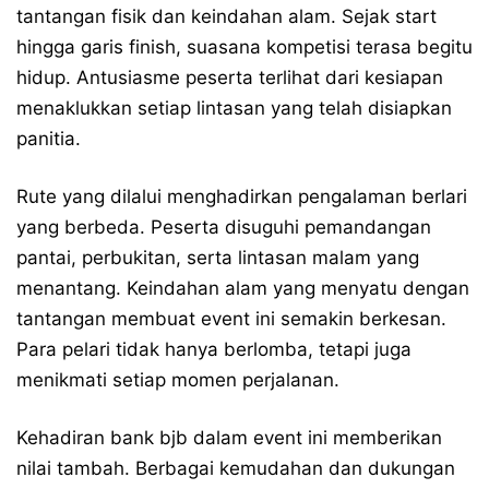
tantangan fisik dan keindahan alam. Sejak start
hingga garis finish, suasana kompetisi terasa begitu
hidup. Antusiasme peserta terlihat dari kesiapan
menaklukkan setiap lintasan yang telah disiapkan
panitia.
Rute yang dilalui menghadirkan pengalaman berlari
yang berbeda. Peserta disuguhi pemandangan
pantai, perbukitan, serta lintasan malam yang
menantang. Keindahan alam yang menyatu dengan
tantangan membuat event ini semakin berkesan.
Para pelari tidak hanya berlomba, tetapi juga
menikmati setiap momen perjalanan.
Kehadiran bank bjb dalam event ini memberikan
nilai tambah. Berbagai kemudahan dan dukungan