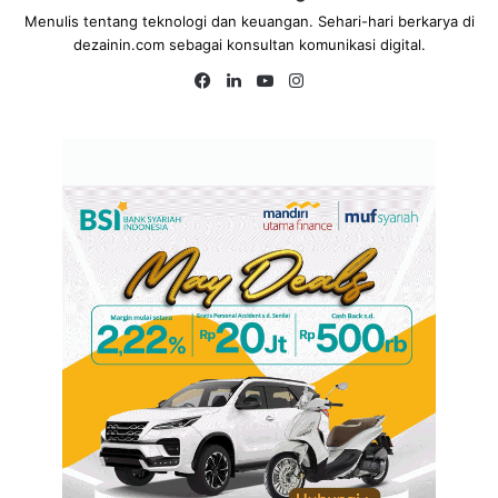
Menulis tentang teknologi dan keuangan. Sehari-hari berkarya di
dezainin.com sebagai konsultan komunikasi digital.
Fa
Lin
Yo
Ins
ce
ke
uT
tag
bo
dIn
ub
ra
ok
e
m