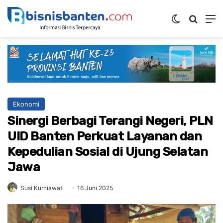
Switch ski
Mencar
M
Ekonomi
Sinergi Berbagi Terangi Negeri, PLN
UID Banten Perkuat Layanan dan
Kepedulian Sosial di Ujung Selatan
Jawa
Susi Kurniawati
16 Juni 2025