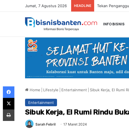
Jumat, 7 Agustus 2026
HEADLINE
INFO BISNIS
Facebook
Home
|
Lifestyle
|
Entertainment
|
Sibuk Kerja, El Rumi 
X
Entertainment
Print
Sibuk Kerja, El Rumi Rindu Bu
Sarah Febril
17 Maret 2024