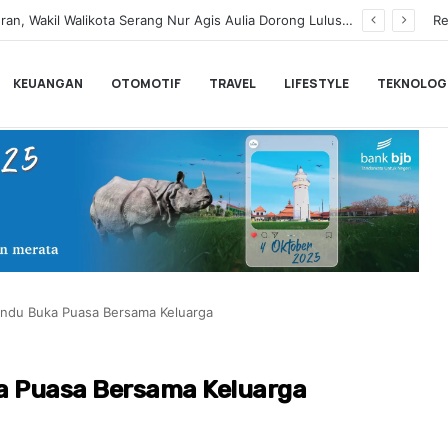
Renny Fonda Ajak IWAPI Banten Perkuat Keimanan dan Sinergi Organisasi Lewat Pengajian Sholehah
Re
KEUANGAN
OTOMOTIF
TRAVEL
LIFESTYLE
TEKNOLOG
Rindu Buka Puasa Bersama Keluarga
ka Puasa Bersama Keluarga