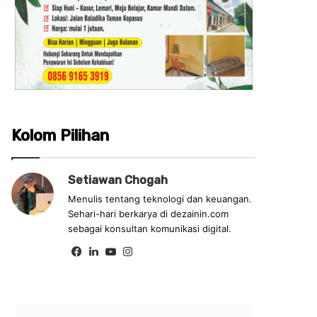
Kolom Pilihan
Setiawan Chogah
Menulis tentang teknologi dan keuangan.
Sehari-hari berkarya di dezainin.com
sebagai konsultan komunikasi digital.
Fa
Lin
Yo
Ins
ce
ke
uT
tag
bo
dIn
ub
ra
ok
e
m