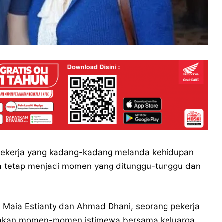
bekerja yang kadang-kadang melanda kehidupan
rga tetap menjadi momen yang ditunggu-tunggu dan
ari Maia Estianty dan Ahmad Dhani, seorang pekerja
du akan momen-momen istimewa bersama keluarga