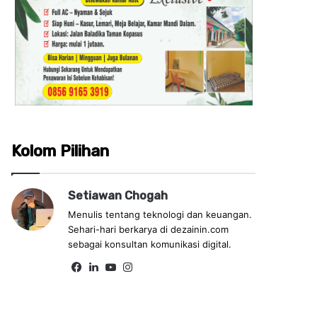
Kolom Pilihan
Setiawan Chogah
Menulis tentang teknologi dan keuangan.
Sehari-hari berkarya di dezainin.com
sebagai konsultan komunikasi digital.
Fa
Lin
Yo
Ins
ce
ke
uT
tag
bo
dIn
ub
ra