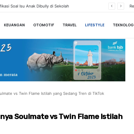
Serang Fair 2026 Jadi Etalase UMKM, Sekda Deden Ajak Masyarakat Cintai Produk Lokal
Re
KEUANGAN
OTOMOTIF
TRAVEL
LIFESTYLE
TEKNOLOG
ulmate vs Twin Flame Istilah yang Sedang Tren di TikTok
nya Soulmate vs Twin Flame Istilah