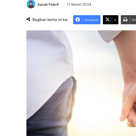
Sarah Febril
11 Maret 2024
Bagikan berita ini ke:
Facebook
X
Pr