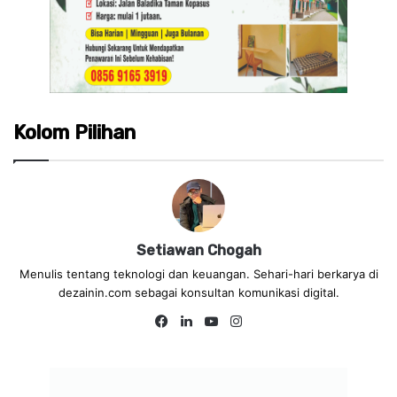
Kolom Pilihan
Setiawan Chogah
Menulis tentang teknologi dan keuangan. Sehari-hari berkarya di
dezainin.com sebagai konsultan komunikasi digital.
Fa
Lin
Yo
Ins
ce
ke
uT
tag
bo
dIn
ub
ra
ok
e
m