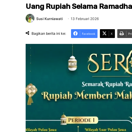
Uang Rupiah Selama Ramadhan 
Susi Kurniawati
13 Februari 2026
Bagikan berita ini ke:
Facebook
X
Pr