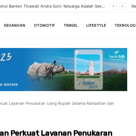
BLACKPINK Gelar Meet & Greet Spesial Rayakan Anniversary ke-10, Ini Syarat dan Jadwalnya
Re
KEUANGAN
OTOMOTIF
TRAVEL
LIFESTYLE
TEKNOLOG
rkuat Layanan Penukaran Uang Rupiah Selama Ramadhan dan
kan Perkuat Layanan Penukaran