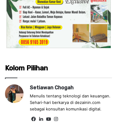
Kolom Pilihan
Setiawan Chogah
Menulis tentang teknologi dan keuangan.
Sehari-hari berkarya di dezainin.com
sebagai konsultan komunikasi digital.
Fa
Lin
Yo
Ins
ce
ke
uT
tag
bo
dIn
ub
ra