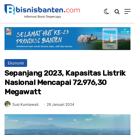
Switch ski
Mencar
M
Ekonomi
Sepanjang 2023, Kapasitas Listrik
Nasional Mencapai 72.976,30
Megawatt
Susi Kurniawati
29 Januari 2024