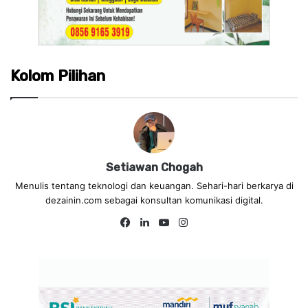
Kolom Pilihan
Setiawan Chogah
Menulis tentang teknologi dan keuangan. Sehari-hari berkarya di
dezainin.com sebagai konsultan komunikasi digital.
Fa
Lin
Yo
Ins
ce
ke
uT
tag
bo
dIn
ub
ra
ok
e
m