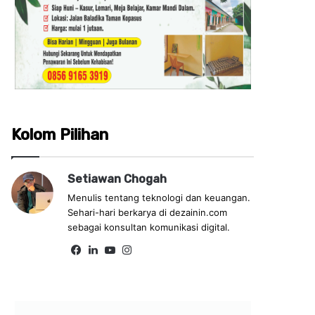
Kolom Pilihan
Setiawan Chogah
Menulis tentang teknologi dan keuangan.
Sehari-hari berkarya di dezainin.com
sebagai konsultan komunikasi digital.
Fa
Lin
Yo
Ins
ce
ke
uT
tag
bo
dIn
ub
ra
ok
e
m