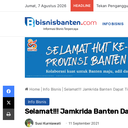
Jumat, 7 Agustus 2026
HEADLINE
INFO BISNIS
Facebook
Home
|
Info Bisnis
|
Selamat!!! Jamkrida Banten Dapat T
X
Info Bisnis
Print
Selamat!!! Jamkrida Banten D
Susi Kurniawati
11 September 2021