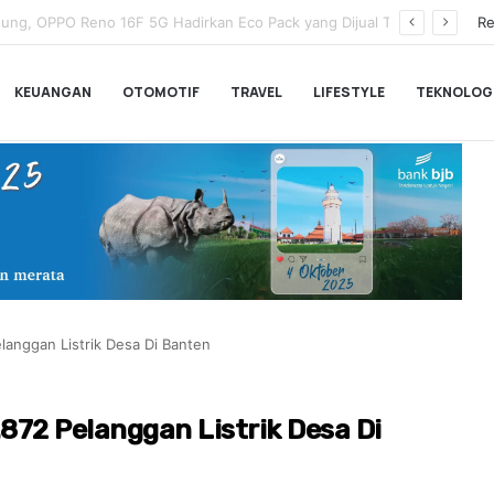
Wamenkeu Juda Agung Optimis Ekonomi Tumbuh Kuat dan Fiskal Tetap Terjaga di Tengah Ketidakpastian Global
Re
KEUANGAN
OTOMOTIF
TRAVEL
LIFESTYLE
TEKNOLOG
anggan Listrik Desa Di Banten
72 Pelanggan Listrik Desa Di