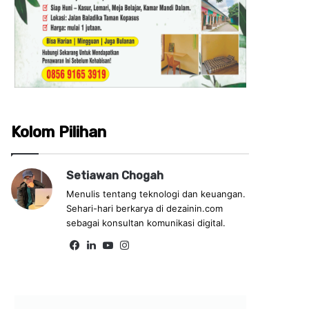
Kolom Pilihan
Setiawan Chogah
Menulis tentang teknologi dan keuangan.
Sehari-hari berkarya di dezainin.com
sebagai konsultan komunikasi digital.
Fa
Lin
Yo
Ins
ce
ke
uT
tag
bo
dIn
ub
ra
ok
e
m