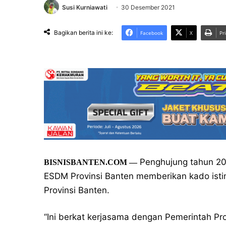
Susi Kurniawati
30 Desember 2021
Bagikan berita ini ke:
Facebook
X
Pr
Penghujung tahun 202
BISNISBANTEN.COM —
ESDM Provinsi Banten memberikan kado isti
Provinsi Banten.
“Ini berkat kerjasama dengan Pemerintah Pr