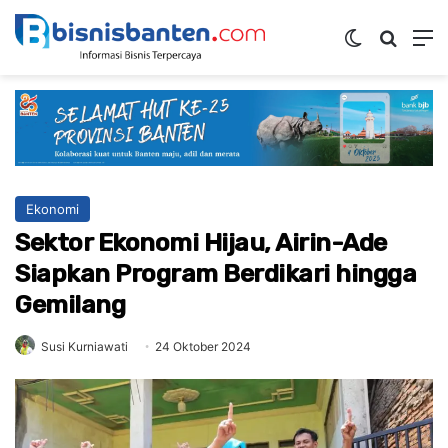
Switch ski
Mencar
M
Ekonomi
Sektor Ekonomi Hijau, Airin-Ade
Siapkan Program Berdikari hingga
Gemilang
Susi Kurniawati
24 Oktober 2024