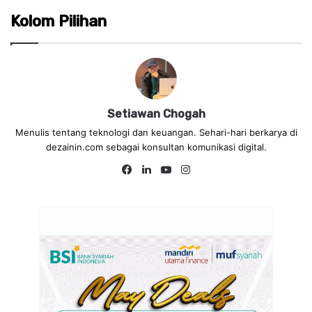
Kolom Pilihan
Setiawan Chogah
Menulis tentang teknologi dan keuangan. Sehari-hari berkarya di
dezainin.com sebagai konsultan komunikasi digital.
Fa
Lin
Yo
Ins
ce
ke
uT
tag
bo
dIn
ub
ra
ok
e
m