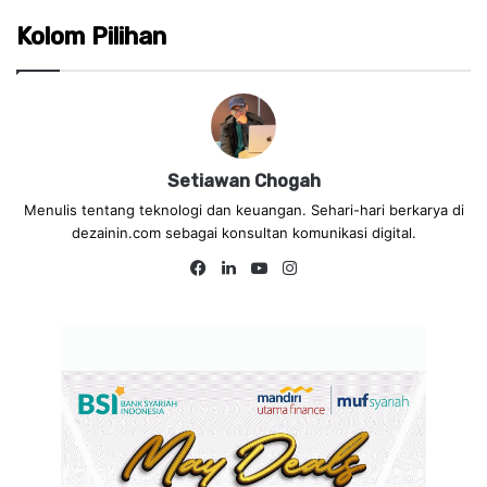
Kolom Pilihan
Setiawan Chogah
Menulis tentang teknologi dan keuangan. Sehari-hari berkarya di
dezainin.com sebagai konsultan komunikasi digital.
Fa
Lin
Yo
Ins
ce
ke
uT
tag
bo
dIn
ub
ra
ok
e
m