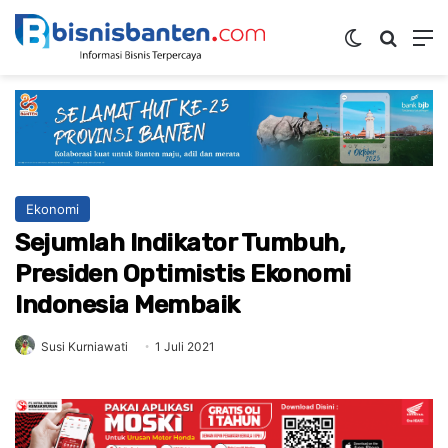
Switch ski
Mencar
M
Ekonomi
Sejumlah Indikator Tumbuh,
Presiden Optimistis Ekonomi
Indonesia Membaik
Susi Kurniawati
1 Juli 2021