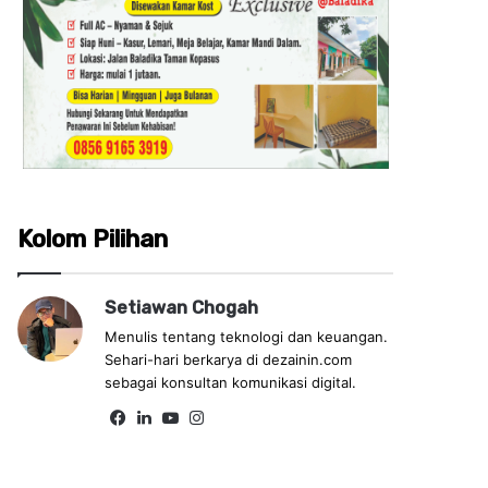
Kolom Pilihan
Setiawan Chogah
Menulis tentang teknologi dan keuangan.
Sehari-hari berkarya di dezainin.com
sebagai konsultan komunikasi digital.
Fa
Lin
Yo
Ins
ce
ke
uT
tag
bo
dIn
ub
ra