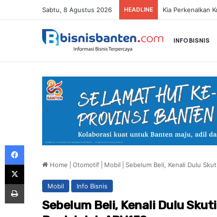
Sabtu, 8 Agustus 2026
HEADLINE
INFO BISNIS
Facebook
Home
|
Otomotif
|
Mobil
|
Sebelum Beli, Kenali Dulu Sku
X
Print
Mobil
Info Bisnis
Sebelum Beli, Kenali Dulu Skut