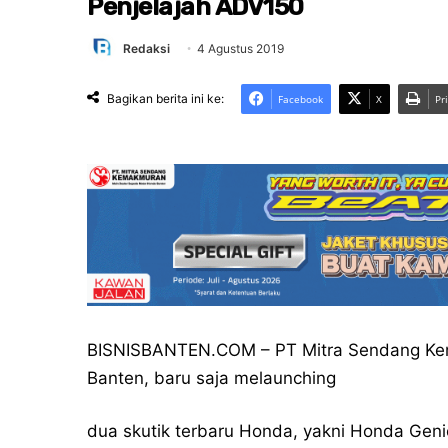
Penjelajah ADV150
Redaksi
4 Agustus 2019
Bagikan berita ini ke:
Facebook
X
Pr
BISNISBANTEN.COM – PT Mitra Sendang Kem
Banten, baru saja melaunching
dua skutik terbaru Honda, yakni Honda Gen