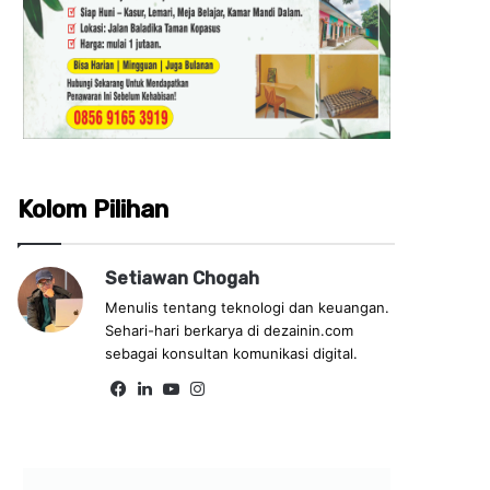
Kolom Pilihan
Setiawan Chogah
Menulis tentang teknologi dan keuangan.
Sehari-hari berkarya di dezainin.com
sebagai konsultan komunikasi digital.
Fa
Lin
Yo
Ins
ce
ke
uT
tag
bo
dIn
ub
ra
ok
e
m