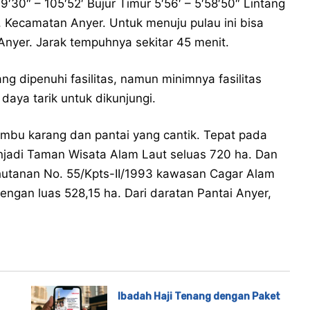
49′30″ – 105′52′ Bujur Timur 5′56′ – 5′58′50″ Lintang
, Kecamatan Anyer. Untuk menuju pulau ini bisa
nyer. Jarak tempuhnya sekitar 45 menit.
ng dipenuhi fasilitas, namun minimnya fasilitas
 daya tarik untuk dikunjungi.
umbu karang dan pantai yang cantik. Tepat pada
njadi Taman Wisata Alam Laut seluas 720 ha. Dan
ehutanan No. 55/Kpts-II/1993 kawasan Cagar Alam
ngan luas 528,15 ha. Dari daratan Pantai Anyer,
Ibadah Haji Tenang dengan Paket