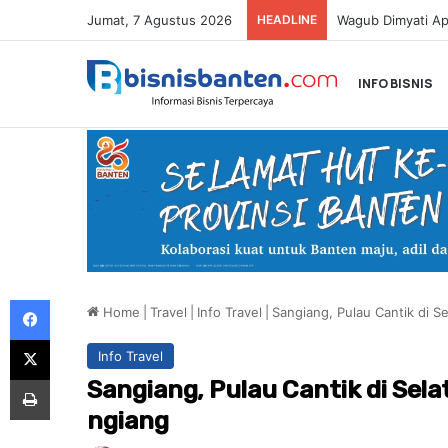
Jumat, 7 Agustus 2026
HEADLINE
INFO BISNIS
Facebook
Home
|
Travel
|
Info Travel
|
Sangiang, Pulau Cantik di S
X
Info Travel
Print
Sangiang, Pulau Cantik di Sel
ngiang