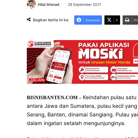
Hilal Ahmad
28 September 2021
Bagikan berita ini ke:
Facebook
X
Pr
Keindahan pulau satu 
BISNISBANTEN.COM –
antara Jawa dan Sumatera, pulau kecil yang
Serang, Banten, dinamai Sangiang. Pulau ya
dalam ingatan setalah mengunjunginya.