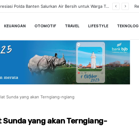
Gubernur Banten Andra Soni Lepas Tim Banteng Banten ke Turnamen Nasional Soekarno Cup
Re
KEUANGAN
OTOMOTIF
TRAVEL
LIFESTYLE
TEKNOLOG
elat Sunda yang akan Terngiang-ngiang
at Sunda yang akan Terngiang-