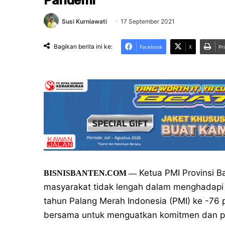
Pandemi
Susi Kurniawati
17 September 2021
Bagikan berita ini ke:
Facebook
X
Pr
Ketua PMI Provinsi 
BISNISBANTEN.COM —
masyarakat tidak lengah dalam menghadapi
tahun Palang Merah Indonesia (PMI) ke -76
bersama untuk menguatkan komitmen dan p