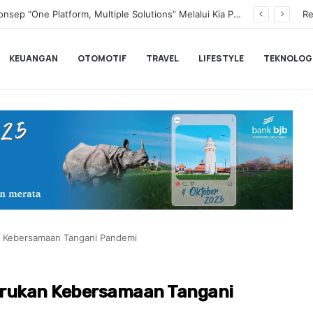
Transformasi Digital Perkuat Layanan, Bank bjb Raih Lima Titanium Awards pada PRIMA Awards 2026
Re
KEUANGAN
OTOMOTIF
TRAVEL
LIFESTYLE
TEKNOLOG
n Kebersamaan Tangani Pandemi
erukan Kebersamaan Tangani