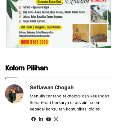
Kolom Pilihan
Setiawan Chogah
Menulis tentang teknologi dan keuangan.
Sehari-hari berkarya di dezainin.com
sebagai konsultan komunikasi digital.
Fa
Lin
Yo
Ins
ce
ke
uT
tag
bo
dIn
ub
ra