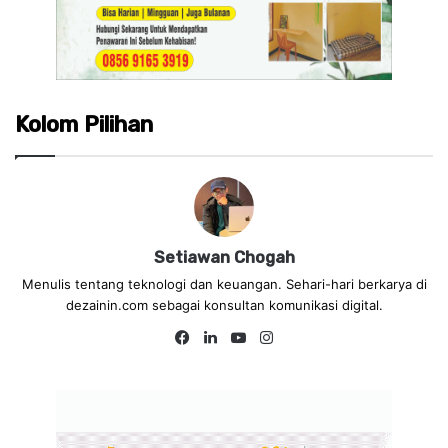
Kolom Pilihan
Setiawan Chogah
Menulis tentang teknologi dan keuangan. Sehari-hari berkarya di
dezainin.com sebagai konsultan komunikasi digital.
Fa
Lin
Yo
Ins
ce
ke
uT
tag
bo
dIn
ub
ra
ok
e
m