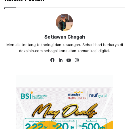
Setiawan Chogah
Menulis tentang teknologi dan keuangan. Sehari-hari berkarya di
dezainin.com sebagai konsultan komunikasi digital.
Fa
Lin
Yo
Ins
ce
ke
uT
tag
bo
dIn
ub
ra
ok
e
m