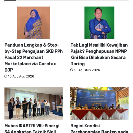
Panduan Lengkap & Step-
Tak Lagi Memiliki Kewajiban
by-Step Pengajuan SKB PPh
Pajak? Penghapusan NPWP
Pasal 22 Merchant
Kini Bisa Dilakukan Secara
Marketplace via Coretax
Daring
DJP
10 Agustus 2026
10 Agustus 2026
Mubes IKASTRI VIII: Sinergi
Begini Kondisi
54 Angkatan Teknik Sipil
Perekonomian Banten pada