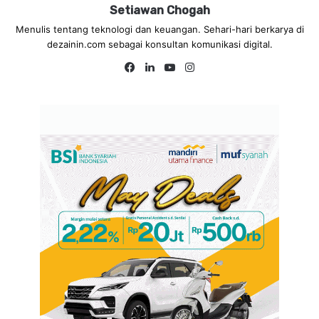
Setiawan Chogah
Menulis tentang teknologi dan keuangan. Sehari-hari berkarya di
dezainin.com sebagai konsultan komunikasi digital.
Fa
Lin
Yo
Ins
ce
ke
uT
tag
bo
dIn
ub
ra
ok
e
m