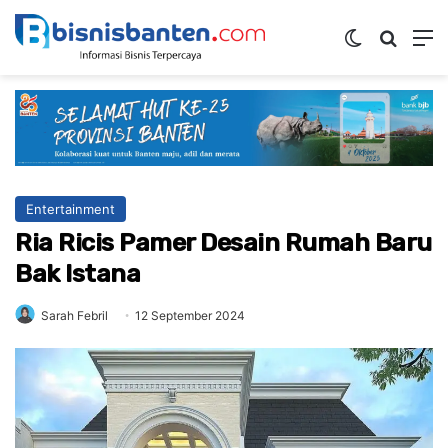
Switch ski
Mencar
M
Entertainment
Ria Ricis Pamer Desain Rumah Baru
Bak Istana
Sarah Febril
12 September 2024